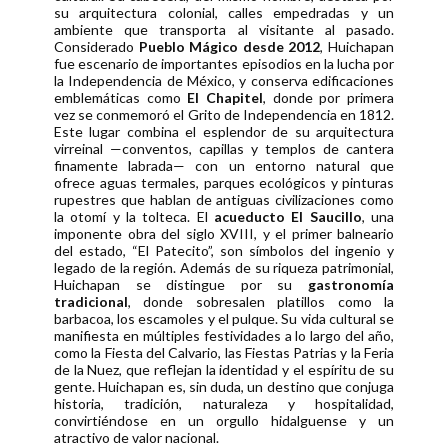
su arquitectura colonial, calles empedradas y un
ambiente que transporta al visitante al pasado.
Considerado
Pueblo Mágico desde 2012
, Huichapan
fue escenario de importantes episodios en la lucha por
la Independencia de México, y conserva edificaciones
emblemáticas como
El Chapitel
, donde por primera
vez se conmemoró el Grito de Independencia en 1812.
Este lugar combina el esplendor de su arquitectura
virreinal —conventos, capillas y templos de cantera
finamente labrada— con un entorno natural que
ofrece aguas termales, parques ecológicos y pinturas
rupestres que hablan de antiguas civilizaciones como
la otomí y la tolteca. El
acueducto El Saucillo
, una
imponente obra del siglo XVIII, y el primer balneario
del estado, “El Patecito”, son símbolos del ingenio y
legado de la región. Además de su riqueza patrimonial,
Huichapan se distingue por su
gastronomía
tradicional
, donde sobresalen platillos como la
barbacoa, los escamoles y el pulque. Su vida cultural se
manifiesta en múltiples festividades a lo largo del año,
como la Fiesta del Calvario, las Fiestas Patrias y la Feria
de la Nuez, que reflejan la identidad y el espíritu de su
gente. Huichapan es, sin duda, un destino que conjuga
historia, tradición, naturaleza y hospitalidad,
convirtiéndose en un orgullo hidalguense y un
atractivo de valor nacional.